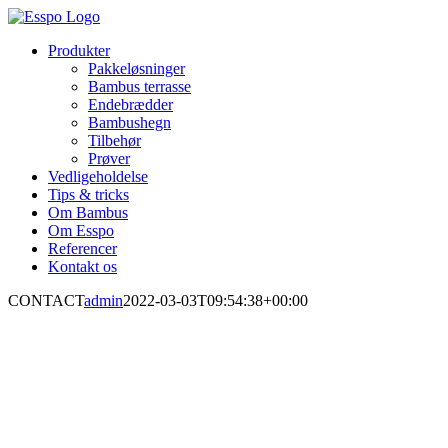
Skip
to
Produkter
content
Pakkeløsninger
Bambus terrasse
Endebrædder
Bambushegn
Tilbehør
Prøver
Vedligeholdelse
Tips & tricks
Om Bambus
Om Esspo
Referencer
Kontakt os
CONTACT
admin
2022-03-03T09:54:38+00:00