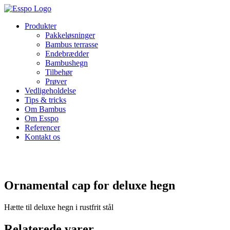
Skip
to
Produkter
content
Pakkeløsninger
Bambus terrasse
Endebrædder
Bambushegn
Tilbehør
Prøver
Vedligeholdelse
Tips & tricks
Om Bambus
Om Esspo
Referencer
Kontakt os
Ornamental cap for deluxe hegn
Hætte til deluxe hegn i rustfrit stål
Relaterede varer