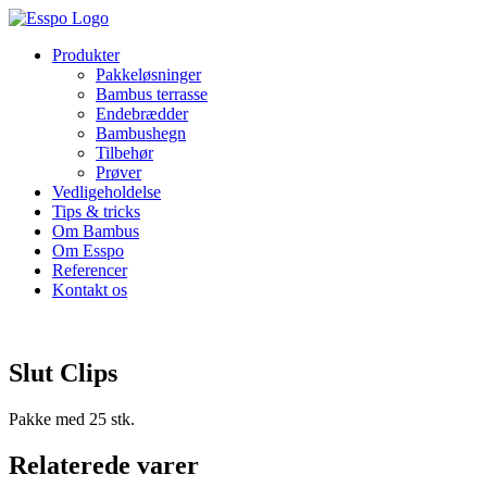
Skip
to
Produkter
content
Pakkeløsninger
Bambus terrasse
Endebrædder
Bambushegn
Tilbehør
Prøver
Vedligeholdelse
Tips & tricks
Om Bambus
Om Esspo
Referencer
Kontakt os
Slut Clips
Pakke med 25 stk.
Relaterede varer