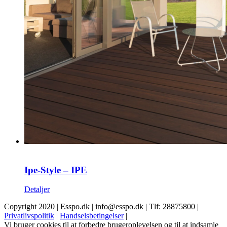
Ipe-Style – IPE
Detaljer
Copyright 2020 | Esspo.dk | info@esspo.dk | Tlf: 28875800 |
Privatlivspolitik
|
Handselsbetingelser
|
Vi bruger cookies til at forbedre brugeroplevelsen og til at indsamle