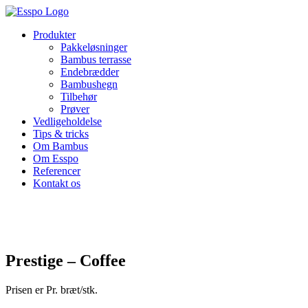
Skip
to
Produkter
content
Pakkeløsninger
Bambus terrasse
Endebrædder
Bambushegn
Tilbehør
Prøver
Vedligeholdelse
Tips & tricks
Om Bambus
Om Esspo
Referencer
Kontakt os
Prestige – Coffee
Prisen er Pr. bræt/stk.